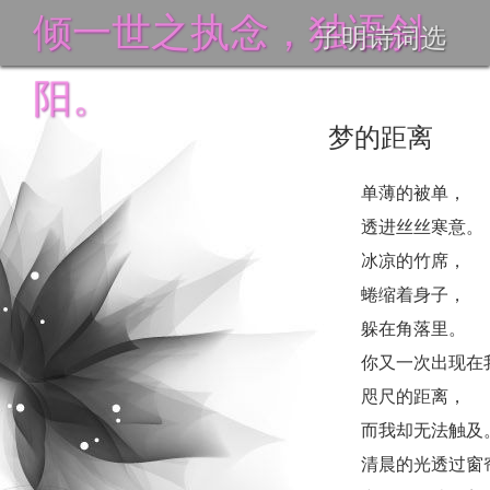
倾一世之执念，独语斜
子明诗词选
阳。
梦的距离
单薄的被单，
透进丝丝寒意。
冰凉的竹席，
蜷缩着身子，
躲在角落里。
你又一次出现在
咫尺的距离，
而我却无法触及
清晨的光透过窗