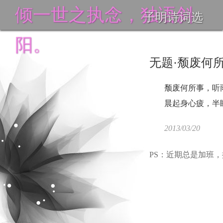
倾一世之执念，独语斜
子明诗词选
阳。
无题·颓废何
颓废何所事，
听
晨起身心疲，
半
2013/03/20
PS：近期总是加班